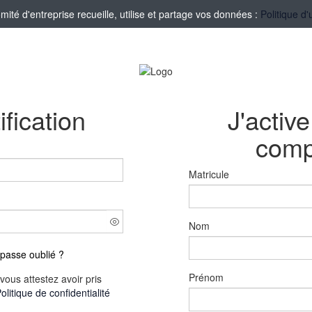
té d'entreprise recueille, utilise et partage vos données :
Politique d'
ification
J'activ
comp
Matricule
Nom
passe oublié ?
Prénom
vous attestez avoir pris
olitique de confidentialité